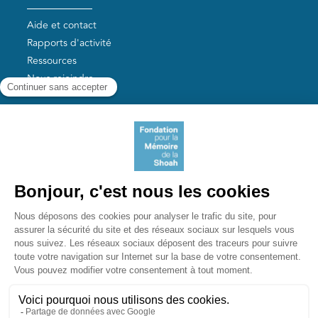
Aide et contact
Rapports d'activité
Ressources
Nous rejoindre
Nos autres sites
Aide aux survivants de la Shoah
Mémoires vives
Liens utiles
Mémorial de la Shoah
Le camp des Milles
Yad Vashem France
Akadem
mahJ