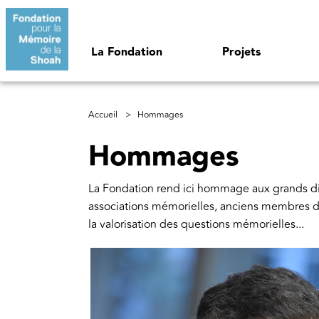
Aller au contenu principal
Navigation principale
La Fondation
Projets
Fil d'Ariane
Accueil
Hommages
Hommages
La Fondation rend ici hommage aux grands disp
associations mémorielles, anciens membres de
la valorisation des questions mémorielles...