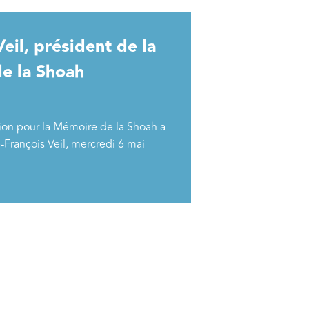
il, président de la
e la Shoah
ion pour la Mémoire de la Shoah a
-François Veil, mercredi 6 mai