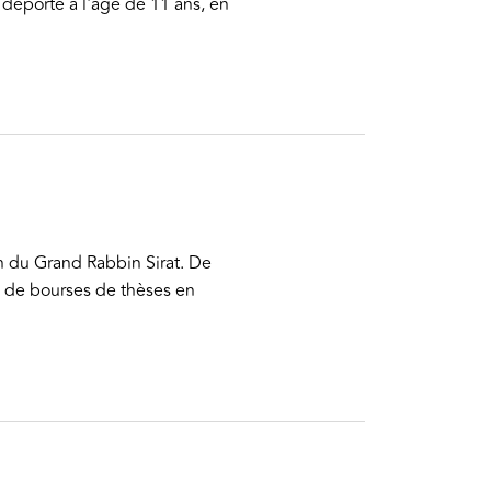
é déporté à l'âge de 11 ans, en
on du Grand Rabbin Sirat. De
té de bourses de thèses en