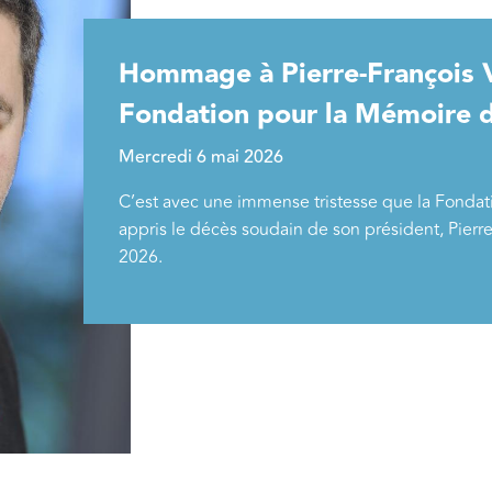
Hommage à Pierre-François Ve
Fondation pour la Mémoire d
Mercredi 6 mai 2026
C’est avec une immense tristesse que la Fondat
appris le décès soudain de son président, Pierre
2026.