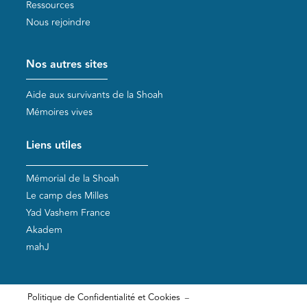
Ressources
Nous rejoindre
Nos autres sites
Aide aux survivants de la Shoah
Mémoires vives
Liens utiles
Mémorial de la Shoah
Le camp des Milles
Yad Vashem France
Akadem
mahJ
Pied de page bas
Politique de Confidentialité et Cookies