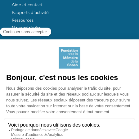
Aide et contact
Rapports d'activité
Ressources
Nous rejoindre
Nos autres sites
Aide aux survivants de la Shoah
Mémoires vives
Liens utiles
Mémorial de la Shoah
Le camp des Milles
Yad Vashem France
Akadem
mahJ