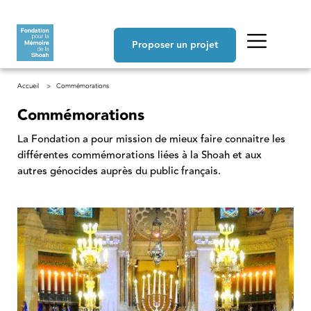
Aller au contenu principal
Navigation principale
Proposer un projet
Fil d'Ariane
Accueil
Commémorations
Commémorations
La Fondation a pour mission de mieux faire connaitre les
différentes commémorations liées à la Shoah et aux
autres génocides auprès du public français.