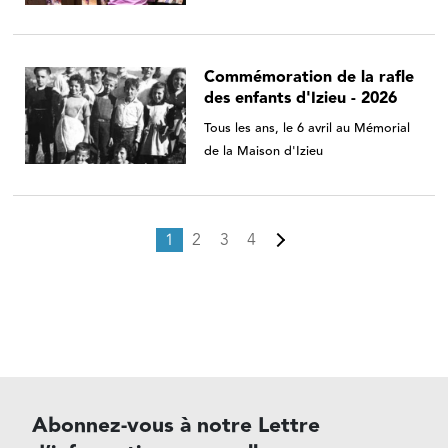
Commémoration de la rafle
des enfants d'Izieu - 2026
Tous les ans, le 6 avril au Mémorial
de la Maison d'Izieu
Pagination
Page courante
Page
Page
Page
Page suivante
1
2
3
4
Abonnez-vous à notre Lettre