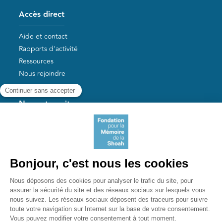
Accès direct
Aide et contact
Rapports d'activité
Ressources
Nous rejoindre
Nos autres sites
Aide aux survivants de la Shoah
Mémoires vives
Liens utiles
Mémorial de la Shoah
Le camp des Milles
Yad Vashem France