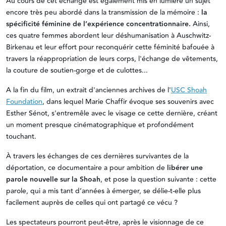
Au cours de cet échange est également mis en lumière un sujet
encore très peu abordé dans la transmission de la mémoire :
la
spécificité féminine de l’expérience concentrationnaire.
Ainsi,
ces quatre femmes abordent leur déshumanisation à Auschwitz-
Birkenau et leur effort pour reconquérir cette féminité bafouée à
travers la réappropriation de leurs corps, l'échange de vêtements,
la couture de soutien-gorge et de culottes...
A la fin du film, un extrait d'anciennes archives de l'
USC Shoah
Foundation
, dans lequel Marie Chaffir évoque ses souvenirs avec
Esther Sénot, s'entremêle avec le visage ce cette dernière, créant
un moment presque cinématographique et profondément
touchant.
À travers les échanges de ces dernières survivantes de la
déportation, ce documentaire a pour ambition de
libérer une
parole nouvelle sur la Shoah
, et pose la question suivante : cette
parole, qui a mis tant d’années à émerger, se délie-t-elle plus
facilement auprès de celles qui ont partagé ce vécu ?
Les spectateurs pourront peut-être, après le visionnage de ce