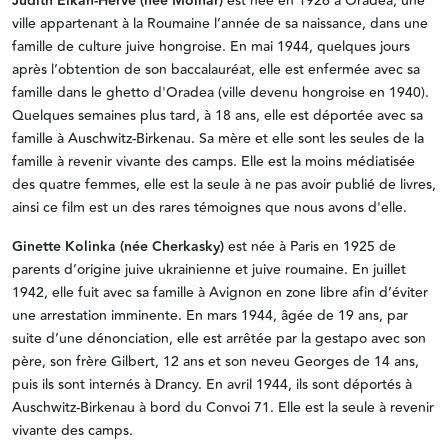
Judith Elkán-Hervé (née Molnar)
est née en 1926 à Oradea, une
ville appartenant à la Roumaine l’année de sa naissance, dans une
famille de culture juive hongroise. En mai 1944, quelques jours
après l’obtention de son baccalauréat, elle est enfermée avec sa
famille dans le ghetto d'Oradea (ville devenu hongroise en 1940).
Quelques semaines plus tard, à 18 ans, elle est déportée avec sa
famille à Auschwitz-Birkenau. Sa mère et elle sont les seules de la
famille à revenir vivante des camps. Elle est la moins médiatisée
des quatre femmes, elle est la seule à ne pas avoir publié de livres,
ainsi ce film est un des rares témoignes que nous avons d'elle.
Ginette Kolinka (née Cherkasky)
est née à Paris en 1925 de
parents d’origine juive ukrainienne et juive roumaine. En juillet
1942, elle fuit avec sa famille à Avignon en zone libre afin d’éviter
une arrestation imminente. En mars 1944, âgée de 19 ans, par
suite d’une dénonciation, elle est arrêtée par la gestapo avec son
père, son frère Gilbert, 12 ans et son neveu Georges de 14 ans,
puis ils sont internés à Drancy. En avril 1944, ils sont déportés à
Auschwitz-Birkenau à bord du Convoi 71. Elle est la seule à revenir
vivante des camps.