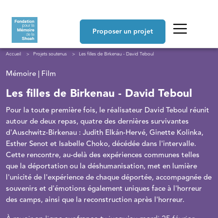
Aller au contenu principal
Navigation principale
Proposer un projet
Fil d'Ariane
Accueil
Projets soutenus
Les filles de Birkenau - David Teboul
Mémoire | Film
Les filles de Birkenau - David Teboul
Pour la toute première fois, le réalisateur David Teboul réunit
autour de deux repas, quatre des dernières survivantes
d'Auschwitz-Birkenau : Judith Elkán-Hervé, Ginette Kolinka,
Esther Senot et Isabelle Choko, décédée dans l'intervalle.
Cette rencontre, au-delà des expériences communes telles
que la déportation ou la déshumanisation, met en lumière
l'unicité de l'expérience de chaque déportée, accompagnée de
souvenirs et d'émotions également uniques face à l'horreur
des camps, ainsi que la reconstruction après l'horreur.