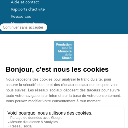
Aide et contact
Rapports d'activité
Ressources
Nous rejoindre
Nos autres sites
Aide aux survivants de la Shoah
Mémoires vives
Liens utiles
Mémorial de la Shoah
Le camp des Milles
Yad Vashem France
Akadem
mahJ