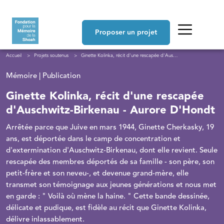
Aller au contenu principal
Navigation principale
Proposer un projet
Fil d'Ariane
Accueil
Projets soutenus
Ginette Kolinka, récit d'une rescapée d'Auschwitz-Birkenau - Aurore D'Hondt
Mémoire | Publication
Ginette Kolinka, récit d'une rescapée
d'Auschwitz-Birkenau - Aurore D'Hondt
Arrêtée parce que Juive en mars 1944, Ginette Cherkasky, 19
ans, est déportée dans le camp de concentration et
d'extermination d'Auschwitz-Birkenau, dont elle revient. Seule
rescapée des membres déportés de sa famille - son père, son
petit-frère et son neveu-, et devenue grand-mère, elle
transmet son témoignage aux jeunes générations et nous met
en garde : " Voilà où mène la haine. " Cette bande dessinée,
délicate et pudique, est fidèle au récit que Ginette Kolinka,
délivre inlassablement.