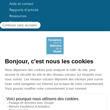
Aide et contact
Rapports d'activité
Ressources
Nous rejoindre
Nos autres sites
Aide aux survivants de la Shoah
Mémoires vives
Liens utiles
Mémorial de la Shoah
Le camp des Milles
Yad Vashem France
Akadem
mahJ