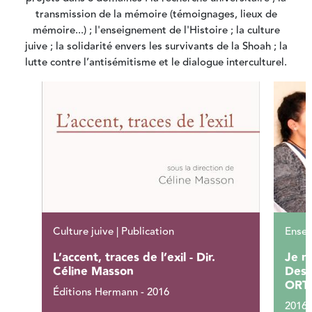
transmission de la mémoire (témoignages, lieux de
mémoire...) ; l'enseignement de l'Histoire ; la culture
juive ; la solidarité envers les survivants de la Shoah ; la
lutte contre l’antisémitisme et le dialogue interculturel.
Culture juive | Publication
Ensei
L’accent, traces de l’exil - Dir.
Je m
Céline Masson
Des a
ORT 
Éditions Hermann - 2016
2016-