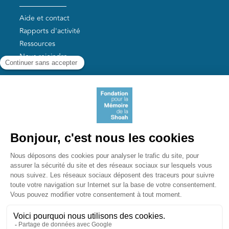
Aide et contact
Rapports d'activité
Ressources
Nous rejoindre
Nos autres sites
Aide aux survivants de la Shoah
Mémoires vives
Liens utiles
Mémorial de la Shoah
Le camp des Milles
Yad Vashem France
Akadem
mahJ