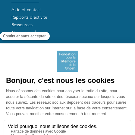
Aide et contact
Rapports d'activité
Ressources
Nous rejoindre
Nos autres sites
Aide aux survivants de la Shoah
Mémoires vives
Liens utiles
Mémorial de la Shoah
Le camp des Milles
Yad Vashem France
Akadem
mahJ