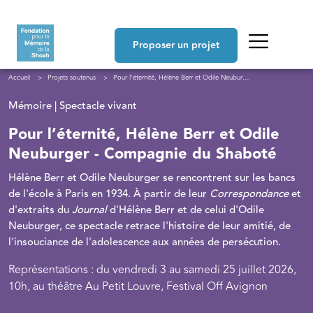
Aller au contenu principal
Navigation principale
Proposer un projet
Fil d'Ariane
Accueil
Projets soutenus
Pour l’éternité, Hélène Berr et Odile Neuburger - Compagnie du Shaboté
Mémoire | Spectacle vivant
Pour l’éternité, Hélène Berr et Odile
Neuburger - Compagnie du Shaboté
Hélène Berr et Odile Neuburger se rencontrent sur les bancs
de l'école à Paris en 1934. À partir de leur
Correspondance
et
d'extraits du
Journal
d'Hélène Berr et de celui d'Odile
Neuburger, ce spectacle retrace l'histoire de leur amitié, de
l'insouciance de l'adolescence aux années de persécution.
Représentations : du vendredi 3 au samedi 25 juillet 2026,
10h, au théâtre Au Petit Louvre, Festival Off Avignon