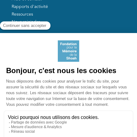
Rapports d'activité
Ressources
Nous rejoindre
Nos autres sites
Aide aux survivants de la Shoah
Mémoires vives
Liens utiles
Mémorial de la Shoah
Le camp des Milles
Yad Vashem France
Akadem
mahJ