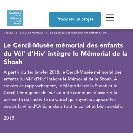
Aller au contenu principal
Navigation principale
Proposer un projet
Fil d'Ariane
Accueil
Lieux de mémoire
Le Cercil-Musée mémorial des enfants du Vél' d’Hiv' intègre le Mémorial de la Shoah
Le Cercil-Musée mémorial des enfants
du Vél' d’Hiv' intègre le Mémorial de la
Shoah
À partir du 1er janvier 2018, le Cercil-Musée mémorial des
enfants du Vél' d’Hiv' intègre le Mémorial de la Shoah. À
travers ce rapprochement, le Mémorial de la Shoah et le
Cercil témoignent de leur volonté commune d’assurer la
pérennité de l’activité du Cercil qui rayonne aujourd’hui
depuis la ville d’Orléans dans tout le Loiret et bien au-delà.
2018