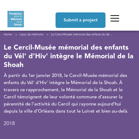
Skip to main content
Navigation principale
Submit a project
Breadcrumb
Home
Lieux de mémoire
Le Cercil-Musée mémorial des enfants du Vél' d’Hiv' intègre le Mémorial de la Shoah
Le Cercil-Musée mémorial des enfants
du Vél' d’Hiv' intègre le Mémorial de la
Shoah
À partir du 1er janvier 2018, le Cercil-Musée mémorial des
enfants du Vél' d’Hiv' intègre le Mémorial de la Shoah. À
travers ce rapprochement, le Mémorial de la Shoah et le
Cercil témoignent de leur volonté commune d’assurer la
pérennité de l’activité du Cercil qui rayonne aujourd’hui
depuis la ville d’Orléans dans tout le Loiret et bien au-delà.
2018