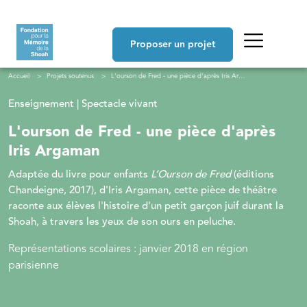
Aller au contenu principal
Navigation principale
Proposer un projet
Fil d'Ariane
Accueil
Projets soutenus
L'ourson de Fred - une pièce d'après Iris Argaman
Enseignement | Spectacle vivant
L'ourson de Fred - une pièce d'après
Iris Argaman
Adaptée du livre pour enfants
L’Ourson de Fred
(éditions
Chandeigne, 2017), d'Iris Argaman, cette pièce de théâtre
raconte aux élèves l'histoire d'un petit garçon juif durant la
Shoah, à travers les yeux de son ours en peluche.
Représentations scolaires : janvier 2018 en région
parisienne