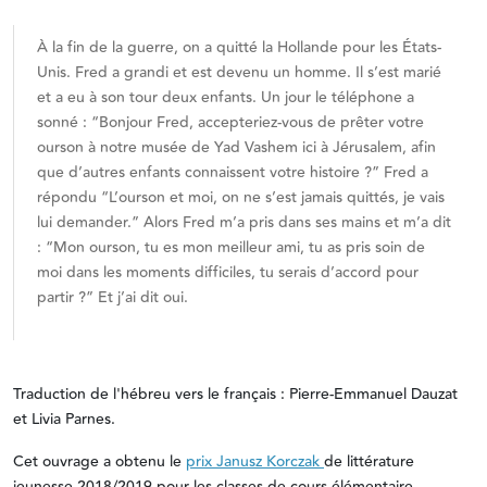
À la fin de la guerre, on a quitté la Hollande pour les États-
Unis. Fred a grandi et est devenu un homme. Il s’est marié
et a eu à son tour deux enfants. Un jour le téléphone a
sonné : “Bonjour Fred, accepteriez-vous de prêter votre
ourson à notre musée de Yad Vashem ici à Jérusalem, afin
que d’autres enfants connaissent votre histoire ?” Fred a
répondu “L’ourson et moi, on ne s’est jamais quittés, je vais
lui demander.” Alors Fred m’a pris dans ses mains et m’a dit
: “Mon ourson, tu es mon meilleur ami, tu as pris soin de
moi dans les moments difficiles, tu serais d’accord pour
partir ?” Et j’ai dit oui.
Traduction de l'hébreu vers le français : Pierre-Emmanuel Dauzat
et Livia Parnes.
Cet ouvrage a obtenu le
prix Janusz Korczak
de littérature
jeunesse 2018/2019 pour les classes de cours élémentaire.