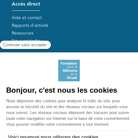
Accès direct
Aide et contact
Rapports d'activité
Ressources
Nous rejoindre
Nos autres sites
Aide aux survivants de la Shoah
Mémoires vives
Liens utiles
Mémorial de la Shoah
Le camp des Milles
Yad Vashem France
Akadem