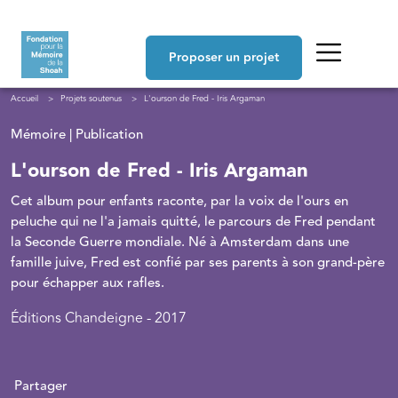
Aller au contenu principal
Navigation principale
Proposer un projet
Fil d'Ariane
Accueil
Projets soutenus
L'ourson de Fred - Iris Argaman
Mémoire | Publication
L'ourson de Fred - Iris Argaman
Cet album pour enfants raconte, par la voix de l'ours en
peluche qui ne l'a jamais quitté, le parcours de Fred pendant
la Seconde Guerre mondiale. Né à Amsterdam dans une
famille juive, Fred est confié par ses parents à son grand-père
pour échapper aux rafles.
Éditions Chandeigne - 2017
Partager