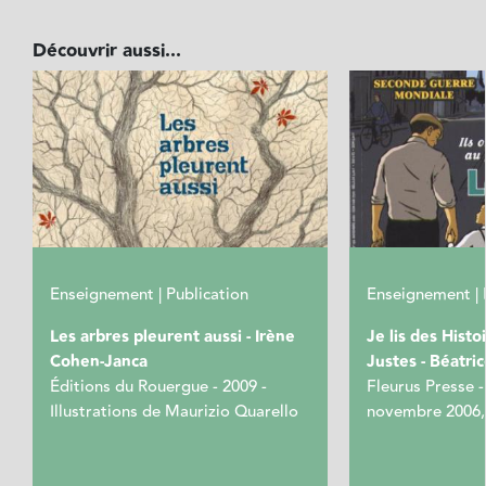
Découvrir aussi...
Enseignement | Publication
Enseignement | 
Les arbres pleurent aussi - Irène
Je lis des Histoi
Cohen-Janca
Justes - Béatri
Éditions du Rouergue - 2009 -
Fleurus Presse 
Illustrations de Maurizio Quarello
novembre 2006,