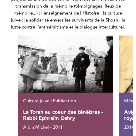
transmission de la mémoire (témoignages, lieux de
mémoire...) ; l'enseignement de l'Histoire ; la culture
juive ; la solidarité envers les survivants de la Shoah ; la
lutte contre l’antisémitisme et le dialogue interculturel.
Culture juive | Publication
Mémoi
La Torah au coeur des ténèbres -
Avig
Rabbi Ephraïm Oshry
roya
Albin Michel - 2011
2014