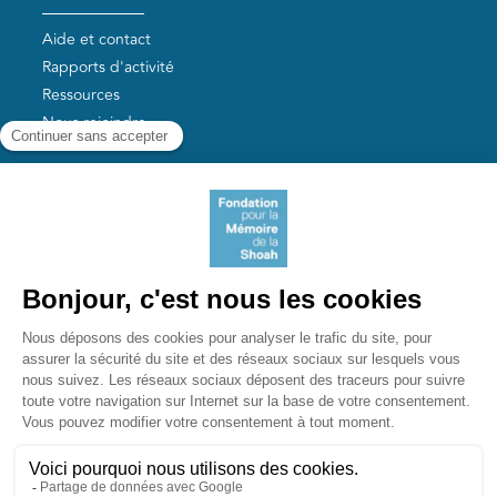
Aide et contact
Rapports d'activité
Ressources
Nous rejoindre
Nos autres sites
Aide aux survivants de la Shoah
Mémoires vives
Liens utiles
Mémorial de la Shoah
Le camp des Milles
Yad Vashem France
Akadem
mahJ