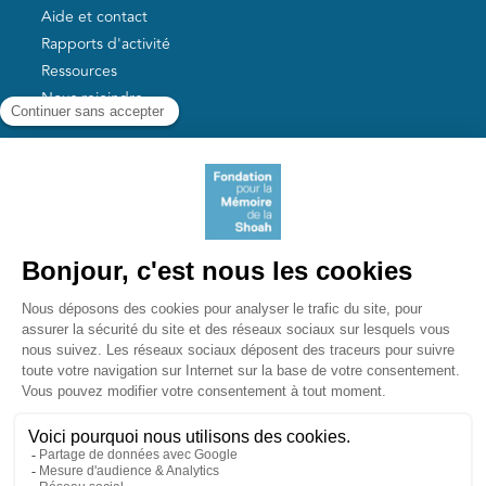
Aide et contact
Rapports d'activité
Ressources
Nous rejoindre
Nos autres sites
Aide aux survivants de la Shoah
Mémoires vives
Liens utiles
Mémorial de la Shoah
Le camp des Milles
Yad Vashem France
Akadem
mahJ