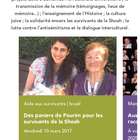
transmission de la mémoire (témoignages, lieux de
mémoire...) ; l'enseignement de l'Histoire ; la culture
juive ; la solidarité envers les survivants de la Shoah ; la
lutte contre l’antisémitisme et le dialogue interculturel.
Aide aux survivants | Israël
Mémoi
Des paniers de Pourim pour les
Ausc
survivants de la Shoah
raco
Vendredi 10 mars 2017
À voi
2025 