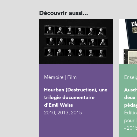
Découvrir aussi...
Mémoire | Film
Ensei
Hourban (Destruction), une
Ausch
trilogie documentaire
deux 
d'Emil Weiss
péda
2010, 2013, 2015
Éditi
pour 
- 201