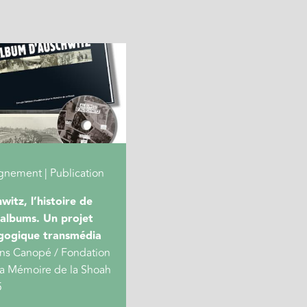
gnement | Publication
witz, l’histoire de
albums. Un projet
gogique transmédia
ons Canopé / Fondation
la Mémoire de la Shoah
5