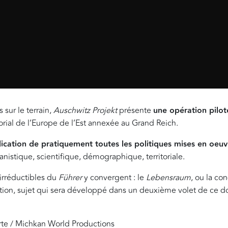
 sur le terrain,
Auschwitz Projekt
présente
une opération pilo
rial de l’Europe de l’Est annexée au Grand Reich.
lication de pratiquement toutes les politiques mises en oeu
banistique, scientifique, démographique, territoriale.
irréductibles du
Führer
y convergent : le
Lebensraum
, ou la co
ination, sujet qui sera développé dans un deuxième volet de ce 
rte / Michkan World Productions