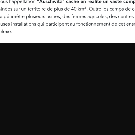
ous l'appellation
"Auschwitz" cache en réalité un vaste com
2
minées sur un territoire de plus de 40 km
. Outre les camps de c
ce périmètre plusieurs usines, des fermes agricoles, des centres
ses installations qui participent au fonctionnement de cet en
plexe.