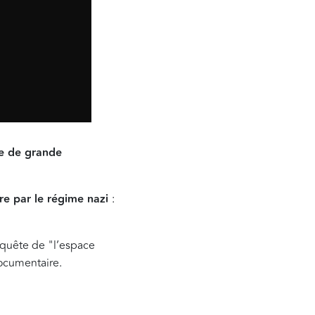
te de grande
vre par le régime nazi
:
nquête de "l’espace
documentaire.