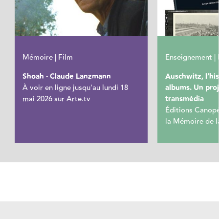
Mémoire | Film
Enseignement | 
Shoah - Claude Lanzmann
Auschwitz, l’hi
À voir en ligne jusqu'au lundi 18
albums. Un pro
mai 2026 sur Arte.tv
transmédia
Éditions Canopé
la Mémoire de l