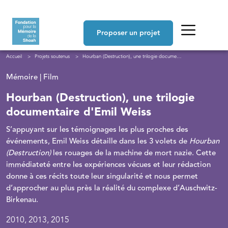
Aller au contenu principal
Navigation principale
Proposer un projet
Fil d'Ariane
Accueil
Projets soutenus
Hourban (Destruction), une trilogie documentaire d'Emil Weiss
Mémoire | Film
Hourban (Destruction), une trilogie
documentaire d'Emil Weiss
S’appuyant sur les témoignages les plus proches des
événements, Emil Weiss détaille dans les 3 volets de
Hourban
(Destruction)
les rouages de la machine de mort nazie. Cette
immédiateté entre les expériences vécues et leur rédaction
donne à ces récits toute leur singularité et nous permet
d’approcher au plus près la réalité du complexe d’Auschwitz-
Birkenau.
2010, 2013, 2015