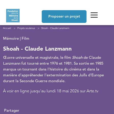
Aller au contenu principal
Navigation principale
Proposer un projet
Fil d'Ariane
Accueil
Projets soutenus
Shoah - Claude Lanzmann
Mémoire | Film
Shoah - Claude Lanzmann
Œuvre universelle et magistrale, le film
Shoah
de Claude
Lanzmann fut tourné entre 1976 et 1981. Sa sortie en 1985
marqua un tournant dans l'histoire du cinéma et dans la
manière d'appréhender l'extermination des Juifs d'Europe
durant la Seconde Guerre mondiale.
À voir en ligne jusqu'au lundi 18 mai 2026 sur Arte.tv
Partager