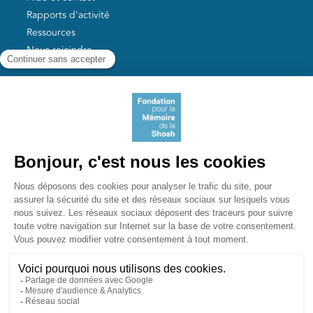
Rapports d'activité
Ressources
Nous rejoindre
Nos autres sites
Aide aux survivants de la Shoah
Mémoires vives
Liens utiles
Mémorial de la Shoah
Le camp des Milles
Yad Vashem France
Akadem
mahJ