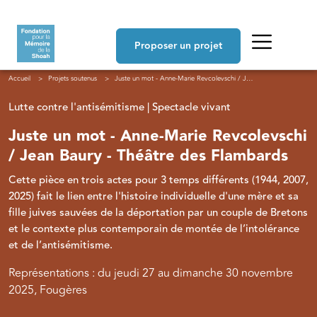
Aller au contenu principal
Navigation principale
Proposer un projet
Fil d'Ariane
Accueil
Projets soutenus
Juste un mot - Anne-Marie Revcolevschi / Jean Baury - Théâtre des Flambards
Lutte contre l'antisémitisme | Spectacle vivant
Juste un mot - Anne-Marie Revcolevschi
/ Jean Baury - Théâtre des Flambards
Cette pièce en trois actes pour 3 temps différents (1944, 2007,
2025) fait le lien entre l'histoire individuelle d'une mère et sa
fille juives sauvées de la déportation par un couple de Bretons
et le contexte plus contemporain de montée de l’intolérance
et de l’antisémitisme.
Représentations : du jeudi 27 au dimanche 30 novembre
2025, Fougères