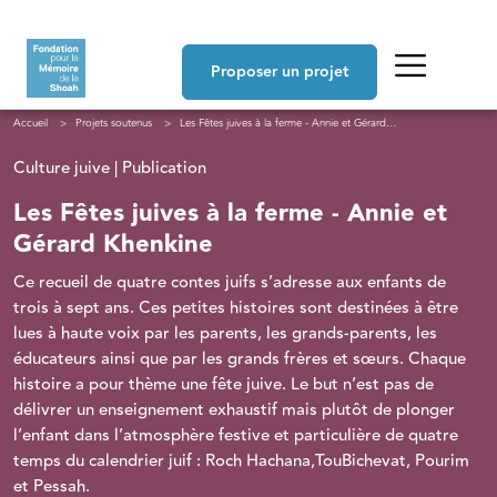
Aller au contenu principal
Navigation principale
Proposer un projet
Fil d'Ariane
Accueil
Projets soutenus
Les Fêtes juives à la ferme - Annie et Gérard Khenkine
Culture juive | Publication
Les Fêtes juives à la ferme - Annie et
Gérard Khenkine
Ce recueil de quatre contes juifs s’adresse aux enfants de
trois à sept ans. Ces petites histoires sont destinées à être
lues à haute voix par les parents, les grands-parents, les
éducateurs ainsi que par les grands frères et sœurs. Chaque
histoire a pour thème une fête juive. Le but n’est pas de
délivrer un enseignement exhaustif mais plutôt de plonger
l’enfant dans l’atmosphère festive et particulière de quatre
temps du calendrier juif : Roch Hachana,TouBichevat, Pourim
et Pessah.