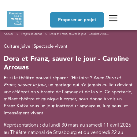
Aller au contenu principal
Navigation principale
Proposer un projet
Fil d'Ariane
Accueil
Projets soutenus
Dora et Franz, sauver le jour - Caroline Arrouas
Culture juive | Spectacle vivant
Dora et Franz, sauver le jour - Caroline
Arrouas
Et si le théâtre pouvait réparer l’Histoire ? Avec
Dora et
Franz, sauver le jour
, un mariage qui n’a jamais eu lieu devient
une célébration vibrante de l’amour et de la vie. Ce spectacle,
mêlant théâtre et musique klezmer, nous donne à voir un
Franz Kafka sous un jour inattendu : amoureux, lumineux, et
intensément vivant.
Représentations : du lundi 30 mars au samedi 11 avril 2026
au Théâtre national de Strasbourg et du vendredi 22 au