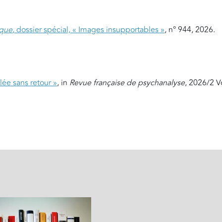
ique
, dossier spécial, « Images insupportables »
, n° 944, 2026.
lée sans retour »
, in
Revue française de psychanalyse
, 2026/2 V