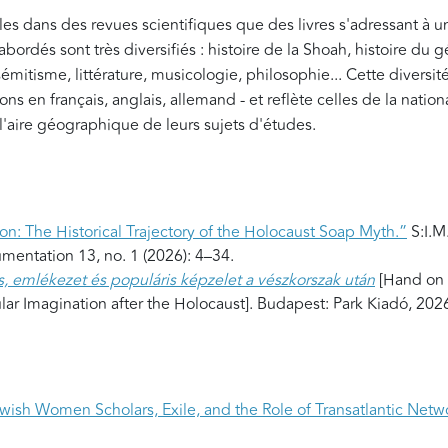
icles dans des revues scientifiques que des livres s'adressant à u
abordés sont très diversifiés : histoire de la Shoah, histoire du
tisémitisme, littérature, musicologie, philosophie... Cette diversit
ons en français, anglais, allemand - et reflète celles de la nation
aire géographique de leurs sujets d'études.
on: The Historical Trajectory of the Holocaust Soap Myth.”
S:I.M
mentation 13, no. 1 (2026): 4–34.
s, emlékezet és populáris képzelet a vészkorszak után
[Hand on
r Imagination after the Holocaust]. Budapest: Park Kiadó, 202
ish Women Scholars, Exile, and the Role of Transatlantic Netw