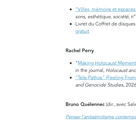
"Villes, mémoire et espaces 
sons, esthétique, société
, n
Livret du Coffret de disque
gratuit
Rachel Perry
"
Making Holocaust Mementos
in the journal,
Holocaust an
"Tele-Pathos" (Feeling From
and Genocide Studies
, 202
Bruno Quélennec
(dir., avec Sa
Penser l’antisémitisme contempo