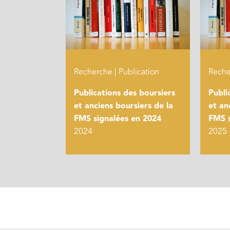
Recherche | Publication
Reche
Publications des boursiers
Publi
et anciens boursiers de la
et an
FMS signalées en 2024
FMS s
2024
2025