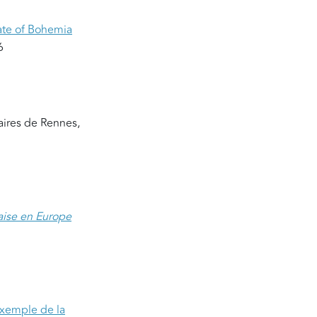
rate of Bohemia
6
taires de Rennes,
çaise en Europe
’exemple de la