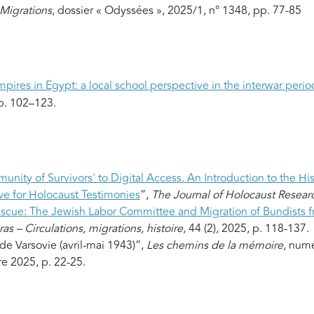
Migrations
, dossier « Odyssées », 2025/1, n° 1348, pp. 77-85
pires in Egypt: a local school perspective in the interwar perio
pp. 102–123.
unity of Survivors' to Digital Access. An Introduction to the H
ve for Holocaust Testimonies
”,
The
Journal of Holocaust Resear
escue: The Jewish Labor Committee and Migration of Bundists f
as – Circulations, migrations, histoire
, 44 (2), 2025, p. 118-137.
e Varsovie (avril-mai 1943)”,
Les chemins de la mémoire
, numé
e 2025, p. 22-25.