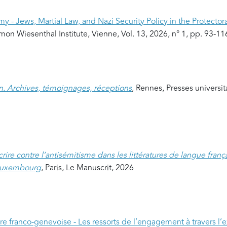
y - Jews, Martial Law, and Nazi Security Policy in the Protecto
imon Wiesenthal Institute, Vienne, Vol. 13, 2026, n° 1, pp. 93-11
. Archives, témoignages, réceptions
, Rennes, Presses universi
rire contre l’antisémitisme dans les littératures de langue fran
 Luxembourg
, Paris, Le Manuscrit, 2026
ière franco-genevoise - Les ressorts de l’engagement à travers l