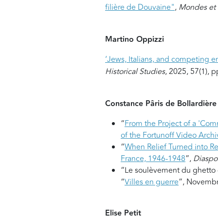
filière de Douvaine"
,
Mondes et 
Martino Oppizzi
‘Jews, Italians, and competing em
Historical Studies
, 2025, 57(1), 
Constance Pâris de Bollardière
“
From the Project of a 'Comm
of the Fortunoff Video Archi
“
When Relief Turned into R
France, 1946-1948
”,
Diaspor
“Le soulèvement du ghetto d
“
Villes en guerre
”, Novembr
Elise Petit