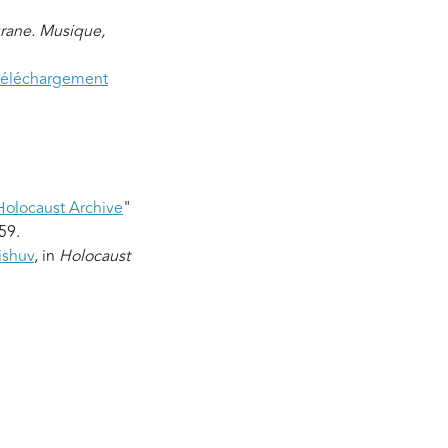
grane. Musique,
téléchargement
Holocaust Archive
"
59.
ishuv
, in
Holocaust