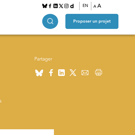
A
EN
A
Proposer un projet
Partager
s