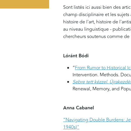
Sont listés ici aussi bien des art
champ disciplinaire et les sujets 
histoire de l'art, histoire de l'an
au niveau linguistique - publicati
chercheurs soutenus comme de l'
Lóránt Bódi
“
From Rumor to Historical Ic
Intervention. Methods. Docu
Sebre tett kézzel. Újrakezdé
Renewal, Memory, and Popula
Anna Cabanel
“Navigating Double Burdens: Jew
1940s)"