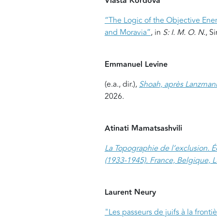
Vlasta Kordova
“The Logic of the Objective Enem
and Moravia”
, in
S: I. M. O. N.
, S
Emmanuel Levine
(e.a., dir.),
Shoah, après Lanzmann
2026.
Atinati Mamatsashvili
La Topographie de l’exclusion. Éc
(1933-1945). France, Belgique,
Laurent Neury
"Les passeurs de juifs à la front