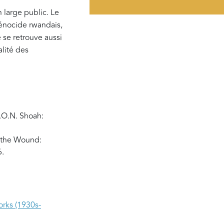
n large public. Le
 génocide rwandais,
é se retrouve aussi
alité des
.O.N. Shoah:
 the Wound:
6.
orks (1930s-