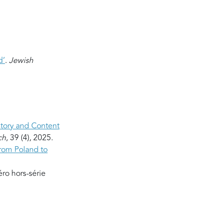
d’
.
Jewish
istory and Content
ch
, 39 (4), 2025.
rom Poland to
ro hors-série