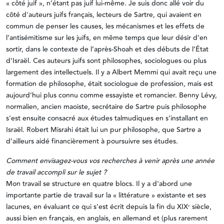
« côté juif », n’étant pas juif lui-même. Je suis donc allé voir du
côté d'auteurs juifs français, lecteurs de Sartre, qui avaient en
commun de penser les causes, les mécanismes et les effets de
l’antisémitisme sur les juifs, en même temps que leur désir d’en
sortir, dans le contexte de l’après-Shoah et des débuts de l’État
d’Israël. Ces auteurs juifs sont philosophes, sociologues ou plus
largement des intellectuels. Il y a Albert Memmi qui avait reçu une
formation de philosophe, était sociologue de profession, mais est
aujourd’hui plus connu comme essayiste et romancier. Benny Lévy,
normalien, ancien maoiste, secrétaire de Sartre puis philosophe
s'est ensuite consacré aux études talmudiques en s’installant en
Israël. Robert Misrahi était lui un pur philosophe, que Sartre a
d’ailleurs aidé financièrement à poursuivre ses études.
Comment envisagez-vous vos recherches à venir après une année
de travail accompli sur le sujet ?
Mon travail se structure en quatre blocs. Il y a d'abord une
importante partie de travail sur la « littérature » existante et ses
lacunes, en évaluant ce qui s’est écrit depuis la fin du XIXᵉ siècle,
aussi bien en français, en anglais, en allemand et (plus rarement