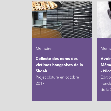
Mémoire |
Mémoi
Collecte des noms des
Avoir
victimes hongroises de la
Mémoi
Shoah
- Nic
Projet clôturé en octobre
Éditio
2017
Fonda
de la