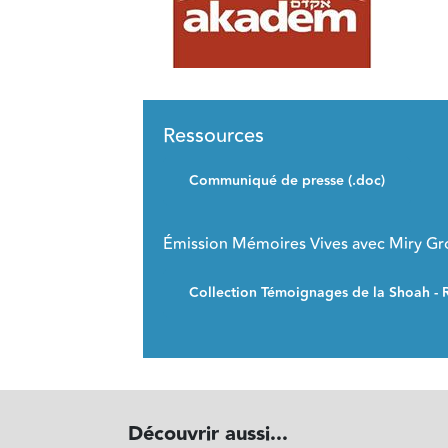
Ressources
Communiqué de presse (.doc)
Émission Mémoires Vives avec Miry Gr
Collection Témoignages de la Shoah - 
Découvrir aussi...