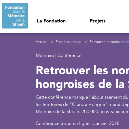
Aller au contenu principal
Navigation principale
La Fondation
Projets
Fil d'Ariane
Accueil
Projets soutenus
Retrouver les noms des v
Mémoire | Conférence
Retrouver les no
hongroises de la
Cette conférence marque l’aboutissement du
les territoires de "Grande Hongrie" mené dep
Mémoire de la Shoah. 200 000 nouveaux noms
Conférence à voir en ligne - Janvier 2018