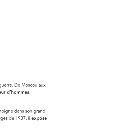
la guerre. De Moscou aux
teur d’hommes
,
émoigne dans son grand
rges de 1937. Il
expose