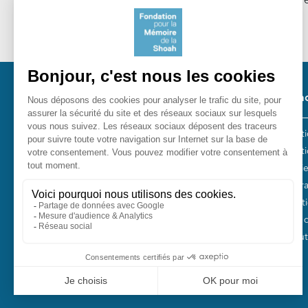
notre Lettre d'information. En savoir plus sur notr
Cookies
.
Pied 
Nos ac
Les act
Fondation pour la Mémoire de la
Collect
Shoah
Entreti
10, avenue Percier - 75008 Paris
Plan Fr
Tél. 01 53 42 63 10
Fondati
Fonds 
Nos autr