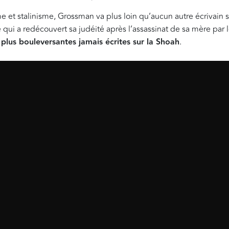
me et stalinisme, Grossman va plus loin qu’aucun autre écrivain s
i a redécouvert sa judéité après l’assassinat de sa mère par l
plus bouleversantes jamais écrites sur la Shoah
.