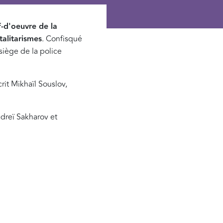
-d'oeuvre de la
talitarismes
. Confisqué
siège de la police
it Mikhaïl Souslov,
ndreï Sakharov et