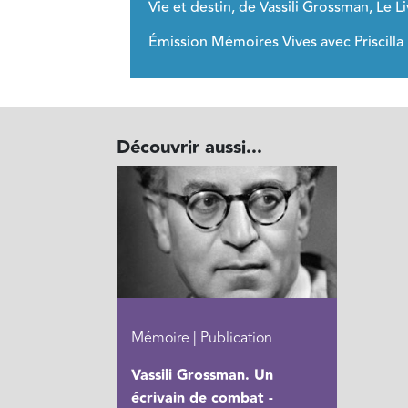
Vie et destin, de Vassili Grossman, Le 
Émission Mémoires Vives avec Priscilla
Découvrir aussi...
Mémoire | Publication
Vassili Grossman. Un
écrivain de combat -