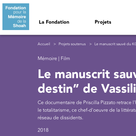
Aller au contenu principal
Navigation principale
La Fondation
Projets
Fil d'Ariane
Accueil
Projets soutenus
Le manuscrit sauvé du KG
Mémoire | Film
Le manuscrit sau
destin” de Vassi
Ce documentaire de Priscilla Pizzato retrace l
le totalitarisme, ce chef-d'oeuvre de la littér
réseau de dissidents.
2018