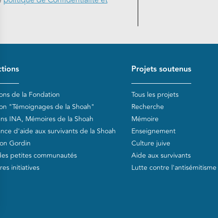
e
politique de Confidentialité et
de page
tions
Projets soutenus
ions de la Fondation
Tous les projets
ion "Témoignages de la Shoah"
Recherche
ens INA, Mémoires de la Shoah
Mémoire
ance d'aide aux survivants de la Shoah
Enseignement
on Gordin
Culture juive
des petites communautés
Aide aux survivants
es initiatives
Lutte contre l'antisémitisme