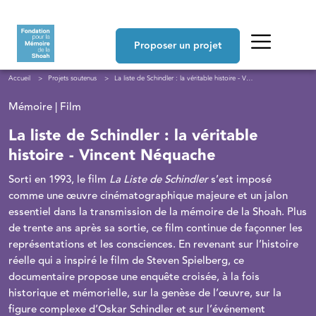
Aller au contenu principal
Navigation principale
Proposer un projet
Fil d'Ariane
Accueil
Projets soutenus
La liste de Schindler : la véritable histoire - Vincent Néquache
Mémoire | Film
La liste de Schindler : la véritable
histoire - Vincent Néquache
Sorti en 1993, le film
La Liste de Schindler
s’est imposé
comme une œuvre cinématographique majeure et un jalon
essentiel dans la transmission de la mémoire de la Shoah. Plus
de trente ans après sa sortie, ce film continue de façonner les
représentations et les consciences. En revenant sur l’histoire
réelle qui a inspiré le film de Steven Spielberg, ce
documentaire propose une enquête croisée, à la fois
historique et mémorielle, sur la genèse de l’œuvre, sur la
figure complexe d’Oskar Schindler et sur l’événement