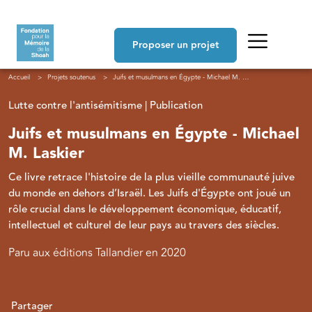
Aller au contenu principal
Navigation principale
Proposer un projet
Fil d'Ariane
Accueil
Projets soutenus
Juifs et musulmans en Égypte - Michael M. Laskier
Lutte contre l'antisémitisme | Publication
Juifs et musulmans en Égypte - Michael
M. Laskier
Ce livre retrace l'histoire de la plus vieille communauté juive
du monde en dehors d’Israël. Les Juifs d'Égypte ont joué un
rôle crucial dans le développement économique, éducatif,
intellectuel et culturel de leur pays au travers des siècles.
Paru aux éditions Tallandier en 2020
Partager