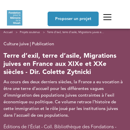
Aller au contenu principal
Navigation principale
Proposer un projet
Fil d'Ariane
Accueil
Projets soutenus
Terre d’exil, terre d’asile, Migrations juives en France aux XIXe et XXe siècles - Dir. Colette Zytnicki
Culture juive | Publication
Terre d’exil, terre d’asile, Migrations
juives en France aux XIXe et XXe
siècles - Dir. Colette Zytnicki
Au cours des deux derniers siècles, la France a eu vocation à
être une terre d’accueil pour les différentes vagues
d’immigration des populations juives contraintes à l’exil
économique ou politique. Ce volume retrace l’histoire de
cette immigration et le rôle joué par les institutions juives
dans l’accueil de ces populations.
Éditions de l'Éclat - Coll. Bibliothèque des Fondations -