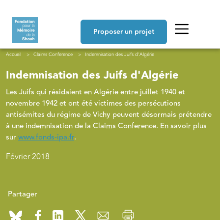
Aller au contenu principal
Navigation principale
Proposer un projet
Fil d'Ariane
Accueil
Claims Conference
Indemnisation des Juifs d'Algérie
Indemnisation des Juifs d'Algérie
Les Juifs qui résidaient en Algérie entre juillet 1940 et
novembre 1942 et ont été victimes des persécutions
antisémites du régime de Vichy peuvent désormais prétendre
à une indemnisation de la Claims Conference. En savoir plus
sur
www.fonds-ipa.fr
.
Février 2018
Partager