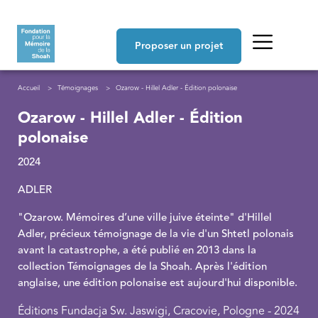
Aller au contenu principal
Navigation principale
Proposer un projet
Fil d'Ariane
Accueil
Témoignages
Ozarow - Hillel Adler - Édition polonaise
Ozarow - Hillel Adler - Édition
polonaise
2024
ADLER
"Ozarow. Mémoires d’une ville juive éteinte" d'Hillel
Adler, précieux témoignage de la vie d'un Shtetl polonais
avant la catastrophe, a été publié en 2013 dans la
collection Témoignages de la Shoah. Après l'édition
anglaise, une édition polonaise est aujourd'hui disponible.
Éditions Fundacja Sw. Jaswigi, Cracovie, Pologne - 2024