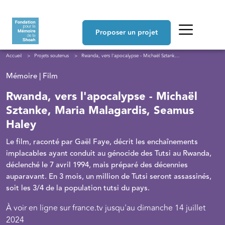
Aller au contenu principal
Navigation principale
Proposer un projet
Fil d'Ariane
Accueil
Projets soutenus
Rwanda, vers l'apocalypse - Michaël Sztanke, Maria Malagardis, Seamus Haley
Mémoire | Film
Rwanda, vers l'apocalypse - Michaël
Sztanke, Maria Malagardis, Seamus
Haley
Le film, raconté par Gaël Faye, décrit les enchaînements
implacables ayant conduit au génocide des Tutsi au Rwanda,
déclenché le 7 avril 1994, mais préparé des décennies
auparavant. En 3 mois, un million de Tutsi seront assassinés,
soit les 3/4 de la population tutsi du pays.
À voir en ligne sur france.tv jusqu'au dimanche 14 juillet
2024