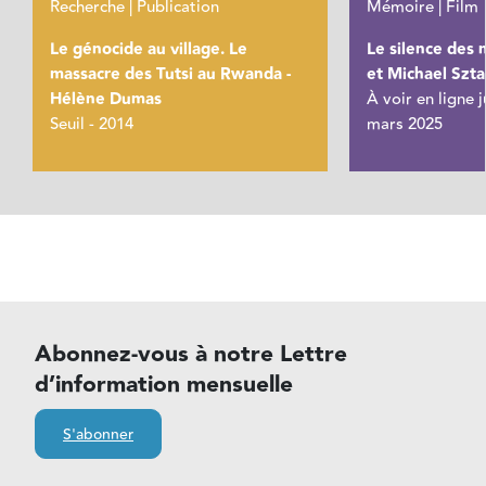
Recherche | Publication
Mémoire | Film
Le génocide au village. Le
Le silence des 
massacre des Tutsi au Rwanda -
et Michael Szt
Hélène Dumas
À voir en ligne 
Seuil - 2014
mars 2025
Abonnez-vous à notre Lettre
d’information mensuelle
S'abonner