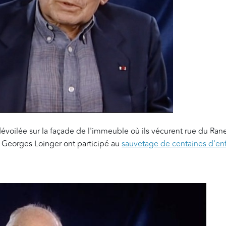
évoilée sur la façade de l'immeuble où ils vécurent rue du Ranel
 Georges Loinger ont participé au
sauvetage de centaines d'enfa