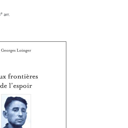
e
6
arr.