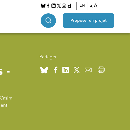
A
EN
A
Proposer un projet
Partager
 -
u Casim
sent