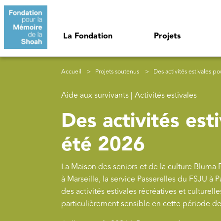
Aller au contenu principal
Navigation principale
La Fondation
Projets
Fil d'Ariane
Accueil
Projets soutenus
Des activités estivales po
Aide aux survivants | Activités estivales
Des activités esti
été 2026
La Maison des seniors et de la culture Bluma F
à Marseille, la service Passerelles du FSJU à 
des activités estivales récréatives et culturel
particulièrement sensible en cette période d