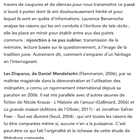
travers de coupures et de silences pour nous transmettre ce passé
si lourd à porter dont ils ont douloureusement hérité et pour
lequel ils sont en quête d’informations. Laurence Benarroche
analyse les raisons qui les ont conduits à l’écriture de tels récits ;
elle les place en miroir pour établir entre eux des points
communs :
injonction à ne pas oublier
, transmission de la
mémoire, lecture basée sur le questionnement, à l’image de la
tradition juive. Autrement dit, comment s’emparer d’un héritage
en l’interrogeant.
Les Disparus
, de Daniel Mendelsohn
(Flammarion, 2006), par sa
maîtrise magistrale dans la démonstration et l’utilisation des
midrashim
, a connu un rayonnement international depuis sa
parution en 2006. Il est mis parallèle avec d'autres œuvres de
fiction de Nicole Krauss -
L'Histoire de l'amour
(Gallimard, 2006) et
La grande maison
(éditions de l'Olivier, 2011) - et Jonathan Safran
Foer -
Tout est illuminé
(Seuil, 2004) - qui ont toutes les raisons de
lui être comparées même si, aucune n’en a la puissance. C’est
peut-être ce qui fait l’originalité et la richesse de cette étude de
littérature comparée.