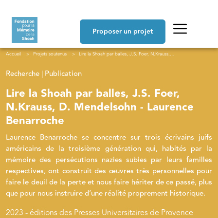
Aller au contenu principal
Navigation principale
Proposer un projet
Fil d'Ariane
Accueil
Projets soutenus
Lire la Shoah par balles, J.S. Foer, N.Krauss, D. Mendelsohn - Laurence Benarroche
Recherche | Publication
Lire la Shoah par balles, J.S. Foer,
N.Krauss, D. Mendelsohn - Laurence
Benarroche
Laurence Benarroche se concentre sur trois écrivains juifs
américains de la troisième génération qui, habités par la
mémoire des persécutions nazies subies par leurs familles
respectives, ont construit des œuvres très personnelles pour
faire le deuil de la perte et nous faire hériter de ce passé, plus
que pour nous instruire d’une réalité proprement historique.
2023 - éditions des Presses Universitaires de Provence