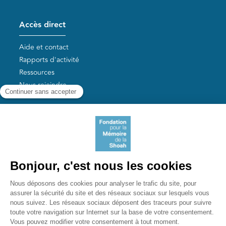
Accès direct
Aide et contact
Rapports d'activité
Ressources
Nous rejoindre
Nos autres sites
Aide aux survivants de la Shoah
Mémoires vives
Liens utiles
Mémorial de la Shoah
Le camp des Milles
Yad Vashem France