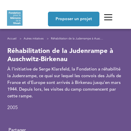
Aller au contenu principal
Navigation principale
Proposer un projet
Fil d'Ariane
Accueil
Autres initiatives
Réhabilitation de la Judenrampe à Auschwitz-Birkenau
Réhabilitation de la Judenrampe à
Auschwitz-Birkenau
À l'initiative de Serge Klarsfeld, la Fondation a réhabilité
la Judenrampe, ce quai sur lequel les convois des Juifs de
France et d'Europe sont arrivés à Birkenau jusqu'en mars
1944. Depuis lors, les visites du camp commencent par
cette rampe.
2005
Partager