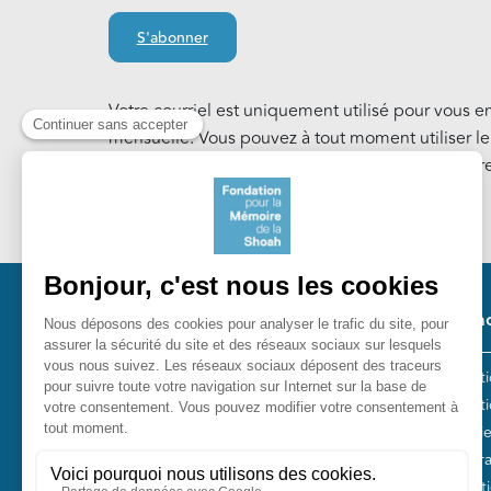
S'abonner
Votre courriel est uniquement utilisé pour vous e
mensuelle. Vous pouvez à tout moment utiliser l
notre Lettre d'information. En savoir plus sur notr
Cookies
.
Pied 
Nos ac
Les act
Fondation pour la Mémoire de la
Collect
Shoah
Entreti
10, avenue Percier - 75008 Paris
Plan Fr
Tél. 01 53 42 63 10
Fondati