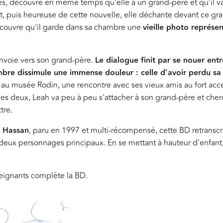
es, découvre en même temps qu'elle a un grand-père et qu'il va 
et, puis heureuse de cette nouvelle, elle déchante devant ce g
écouvre qu'il garde dans sa chambre une
vieille photo représ
envoie vers son grand-père.
Le dialogue finit par se nouer entre 
mbre dissimule une immense douleur : celle d'avoir perdu s
e au musée Rodin, une rencontre avec ses vieux amis au fort ac
es deux, Leah va peu à peu s'attacher à son grand-père et cher
tre.
 Hassan
, paru en 1997 et multi-récompensé, cette BD retranscri
 deux personnages principaux. En se mettant à hauteur d'enfant,
seignants complète la BD.