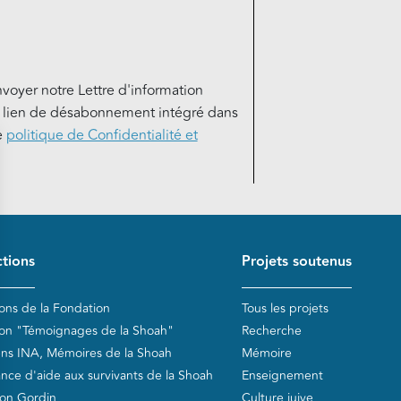
nvoyer notre Lettre d'information
e lien de désabonnement intégré dans
e
politique de Confidentialité et
de page
tions
Projets soutenus
ions de la Fondation
Tous les projets
ion "Témoignages de la Shoah"
Recherche
ens INA, Mémoires de la Shoah
Mémoire
ance d'aide aux survivants de la Shoah
Enseignement
on Gordin
Culture juive