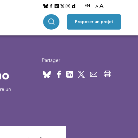
A
EN
A
Proposer un projet
Partager
no
re un