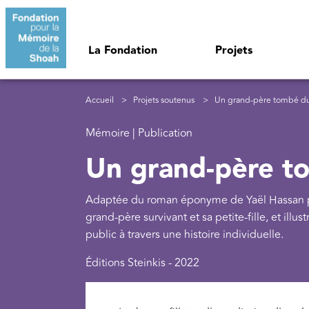
Aller au contenu principal
Navigation principale
La Fondation
Projets
Fil d'Ariane
Accueil
Projets soutenus
Un grand-père tombé du c
Mémoire | Publication
Un grand-père to
Adaptée du roman éponyme de Yaël Hassan paru
grand-père survivant et sa petite-fille, et illu
public à travers une histoire individuelle.
Éditions Steinkis - 2022