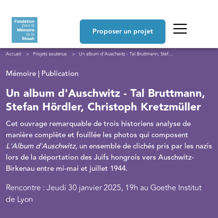
Aller au contenu principal
Navigation principale
Proposer un projet
Fil d'Ariane
Accueil
Projets soutenus
Un album d'Auschwitz - Tal Bruttmann, Stefan Hördler, Christoph Kretzmüller
Mémoire | Publication
Un album d'Auschwitz - Tal Bruttmann,
Stefan Hördler, Christoph Kretzmüller
Cet ouvrage remarquable de trois historiens analyse de
manière complète et fouillée les photos qui composent
L'Album d'Auschwitz
, un ensemble de clichés pris par les nazis
lors de la déportation des Juifs hongrois vers Auschwitz-
Birkenau entre mi-mai et juillet 1944.
Rencontre : Jeudi 30 janvier 2025, 19h au Goethe Institut
de Lyon