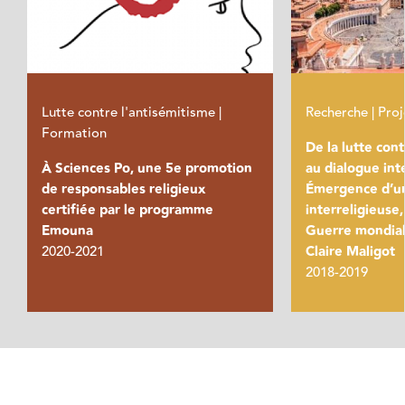
Lutte contre l'antisémitisme |
Recherche | Proj
Formation
De la lutte con
À Sciences Po, une 5e promotion
au dialogue inte
de responsables religieux
Émergence d’un
certifiée par le programme
interreligieuse
Emouna
Guerre mondiale
2020-2021
Claire Maligot
2018-2019