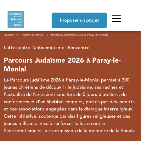
Aller au contenu principal
Navigation principale
Proposer un projet
Fil d'Ariane
Accueil
Projets soutenus
Parcours Judaïsme 2026 à Paray-le-Monial
Lutte contre l'antisémitisme | Rencontre
Parcours Judaïsme 2026 à Paray-le-
Monial
Le Parcours judaïsme 2026 à Paray-le-Monial permet à 300
jeunes chrétiens de découvrir le judaïsme, ses racines et
l’actualité de l’antisémitisme lors de 5 jours d’ateliers, de
conférences et d’un Shabbat complet, portés par des experts
et des associations engagées dans le dialogue interreligieux.
Cette initiative, soutenue par des figures religieuses et des
jeunes militants, vise à renforcer la lutte contre
l’antisémitisme et la transmission de la mémoire de la Shoah.