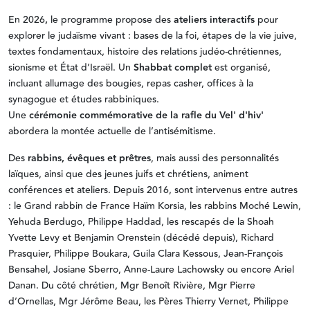
En
2026
,
le programme propose des
ateliers interactifs
pour
explorer le judaïsme vivant : bases de la foi, étapes de la vie juive,
textes fondamentaux, histoire des relations judéo-chrétiennes,
sionisme et État d’Israël. Un
Shabbat complet
est organisé,
incluant allumage des bougies, repas casher, offices à la
synagogue et études rabbiniques.
Une
cérémonie commémorative
de la rafle du Vel' d'hiv'
abordera la montée actuelle de l’antisémitisme.
Des
rabbins, évêques et prêtres
, mais aussi des personnalités
laïques, ainsi que des jeunes juifs et chrétiens, animent
conférences et ateliers. Depuis 2016, sont intervenus entre autres
: le Grand rabbin de France Haïm Korsia, les rabbins Moché Lewin,
Yehuda Berdugo, Philippe Haddad, les rescapés de la Shoah
Yvette Levy et Benjamin Orenstein (décédé depuis), Richard
Prasquier, Philippe Boukara, Guila Clara Kessous, Jean-François
Bensahel, Josiane Sberro, Anne-Laure Lachowsky ou encore Ariel
Danan. Du côté chrétien, Mgr Benoît Rivière, Mgr Pierre
d’Ornellas, Mgr Jérôme Beau, les Pères Thierry Vernet, Philippe