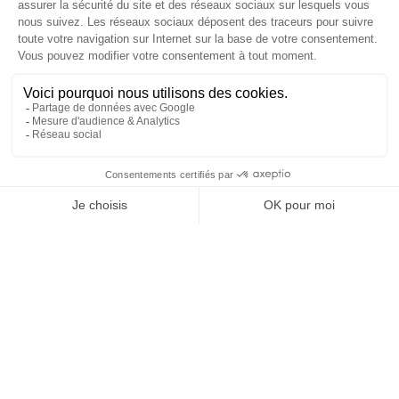
Fondation pour la Mémoire de la Shoah
10, avenue Percier - 75008 Paris
Tél. 01 53 42 63 10
Pied de page
Nos actions
Les actions de la Fondation
Collection "Témoignages de la Shoah"
Entretiens INA, Mémoires de la Shoah
Plan France d'aide aux survivants de la Shoah
Fondation Gordin
Fonds des petites communautés
Nos autres initiatives
Projets soutenus
Tous les projets
Recherche