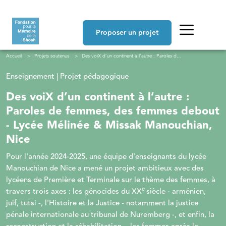
Aller au contenu principal
Navigation principale
Proposer un projet
Fil d'Ariane
Accueil
Projets soutenus
Des voiX d’un continent à l’autre : Paroles de femmes, des femmes debout - Lycée Mélinée & Missak Manouchian, Nice
Enseignement | Projet pédagogique
Des voiX d’un continent à l’autre :
Paroles de femmes, des femmes debout
- Lycée Mélinée & Missak Manouchian,
Nice
Pour l'année 2024-2025, une équipe d'enseignants du lycée
Manouchian de Nice a mené un projet ambitieux avec des
lycéens de Première et Terminale sur le thème des femmes, à
e
travers trois axes : les génocides du XX
siècle - arménien,
juif, tutsi -, l'Histoire et la Justice - notamment la justice
pénale internationale au tribunal de Nuremberg -, et enfin, la