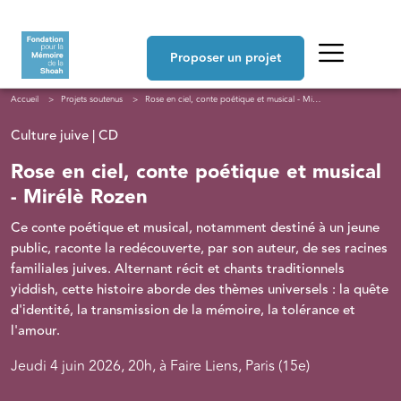
Aller au contenu principal
Navigation principale
Proposer un projet
Fil d'Ariane
Accueil
Projets soutenus
Rose en ciel, conte poétique et musical - Mirélè Rozen
Culture juive | CD
Rose en ciel, conte poétique et musical
- Mirélè Rozen
Ce conte poétique et musical, notamment destiné à un jeune
public, raconte la redécouverte, par son auteur, de ses racines
familiales juives. Alternant récit et chants traditionnels
yiddish, cette histoire aborde des thèmes universels : la quête
d'identité, la transmission de la mémoire, la tolérance et
l'amour.
Jeudi 4 juin 2026, 20h, à Faire Liens, Paris (15e)