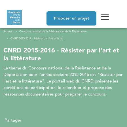
Aller au contenu principal
Navigation principale
Proposer un projet
Fil d'Ariane
Accueil
Concours national de la Résistance et de la Déportation
CNRD 2015-2016 - Résister par l'art et la littérature
CNRD 2015-2016 - Résister par l'art et
la littérature
Le thème du Concours national de la Résistance et de la
Déportation pour l’année scolaire 2015-2016 est "Résister par
l'art et la littérature". Le portail web du CNRD présente les
conditions de participation, le calendrier et propose des
ressources documentaires pour préparer le concours.
Partager