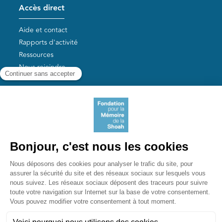
Accès direct
Aide et contact
Rapports d'activité
Ressources
Nous rejoindre
Nos autres sites
Aide aux survivants de la Shoah
Mémoires vives
Liens utiles
Mémorial de la Shoah
Le camp des Milles
Yad Vashem France
Akadem