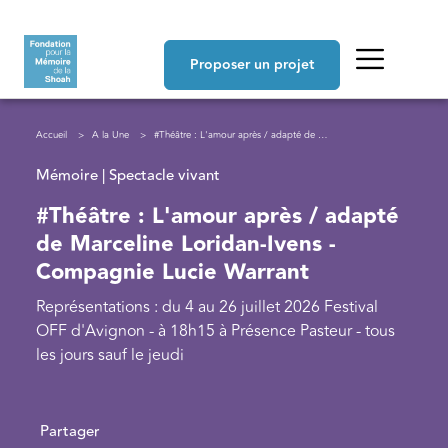
Aller au contenu principal
Navigation principale
Proposer un projet
Fil d'Ariane
Accueil
A la Une
#Théâtre : L'amour après / adapté de Marceline Loridan-Ivens - Compagnie Lucie Warrant
Mémoire | Spectacle vivant
#Théâtre : L'amour après / adapté
de Marceline Loridan-Ivens -
Compagnie Lucie Warrant
Représentations : du 4 au 26 juillet 2026 Festival
OFF d'Avignon - à 18h15 à Présence Pasteur - tous
les jours sauf le jeudi
Partager