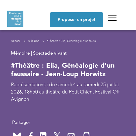
Aller au contenu principal
Navigation principale
Proposer un projet
Fil d'Ariane
Accueil
A la Une
#Théâtre : Elia, Généalogie d’un faussaire - Jean-Loup Horwitz
Mémoire | Spectacle vivant
#Théâtre : Elia, Généalogie d’un
faussaire - Jean-Loup Horwitz
Représentations : du samedi 4 au samedi 25 juillet
2026, 18h50 au théâtre du Petit Chien, Festival Off
Avignon
Partager