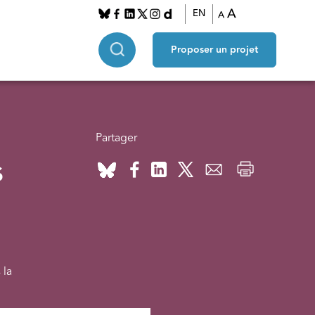
A
EN
A
Proposer un projet
Partager
s
 la