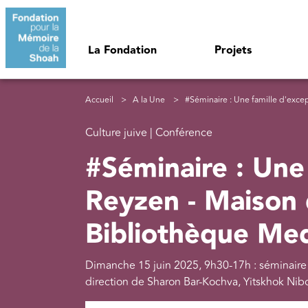
Aller au contenu principal
Navigation principale
La Fondation
Projets
Fil d'Ariane
Accueil
A la Une
#Séminaire : Une famille d'exception : les Reyze
Culture juive | Conférence
#Séminaire : Une 
Reyzen - Maison d
Bibliothèque M
Dimanche 15 juin 2025, 9h30-17h : séminaire m
direction de Sharon Bar-Kochva, Yitskhok Nibor