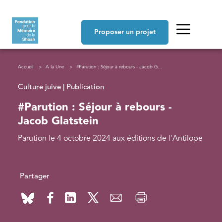
Aller au contenu principal
Navigation principale
Proposer un projet
Fil d'Ariane
Accueil
A la Une
#Parution : Séjour à rebours - Jacob Glatstein
Culture juive | Publication
#Parution : Séjour à rebours -
Jacob Glatstein
Parution le 4 octobre 2024 aux éditions de l'Antilope
Partager