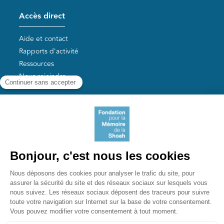
Accès direct
Aide et contact
Rapports d'activité
Ressources
Nous rejoindre
Nos autres sites
Aide aux survivants de la Shoah
Mémoires vives
Liens utiles
Mémorial de la Shoah
Le camp des Milles
Yad Vashem France